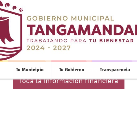
Cuentas Claras
o
Tu Municipio
Tu Gobierno
Transparencia
Toda la información financiera