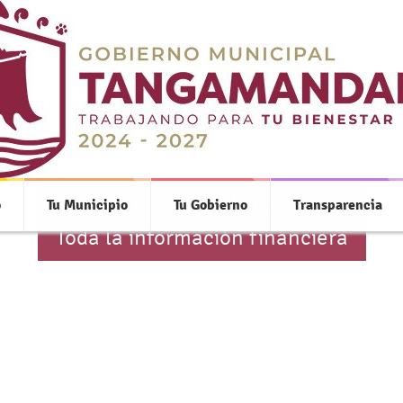
Cuentas Claras
o
Tu Municipio
Tu Gobierno
Transparencia
Toda la información financiera